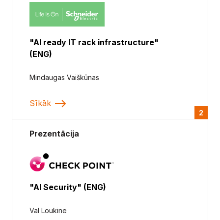
"AI ready IT rack infrastructure"
(ENG)
Mindaugas Vaiškūnas
Sīkāk
2
Prezentācija
"AI Security" (ENG)
Val Loukine