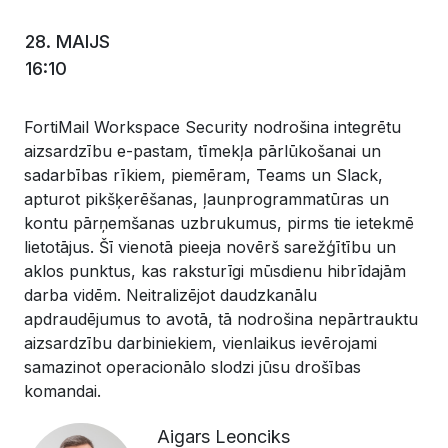
28. MAIJS
16:10
FortiMail Workspace Security nodrošina integrētu
aizsardzību e-pastam, tīmekļa pārlūkošanai un
sadarbības rīkiem, piemēram, Teams un Slack,
apturot pikšķerēšanas, ļaunprogrammatūras un
kontu pārņemšanas uzbrukumus, pirms tie ietekmē
lietotājus. Šī vienotā pieeja novērš sarežģītību un
aklos punktus, kas raksturīgi mūsdienu hibrīdajām
darba vidēm. Neitralizējot daudzkanālu
apdraudējumus to avotā, tā nodrošina nepārtrauktu
aizsardzību darbiniekiem, vienlaikus ievērojami
samazinot operacionālo slodzi jūsu drošības
komandai.
Aigars Leonciks