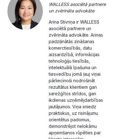
WALLESS asociētā partnere
un zvērināta advokāte
Arina Stivriņa ir WALLESS
asociētā partnere un
zvērināta advokāte. Arinas
padziļinātās zināšanas
komerctiesībās, datu
aizsardzībā, informācijas
tehnoloģiju tiesībās,
intelektuālā īpašuma un
tiesvedību jomā ļauj viņai
pārliecinoši nodrošināt
rezultātus klientiem gan
sarežģītos strīdos, gan
ikdienas uzņēmējdarbības
jautājumos. Viņa sniedz
praktiskus, uz risinājumu
orientētus padomus,
demonstrējot nelokāmu
apņemšanos rūpēties par