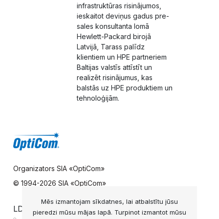
infrastruktūras risinājumos,
ieskaitot deviņus gadus pre-
sales konsultanta lomā
Hewlett-Packard birojā
Latvijā, Tarass palīdz
klientiem un HPE partneriem
Baltijas valstīs attīstīt un
realizēt risinājumus, kas
balstās uz HPE produktiem un
tehnoloģijām.
Organizators SIA «OptiCom»
© 1994-
2026 SIA «OptiCom»
Mēs izmantojam sīkdatnes, lai atbalstītu jūsu
LDS UZZIŅU DIENESTS
pieredzi mūsu mājas lapā. Turpinot izmantot mūsu